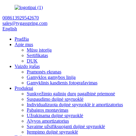
008613929542670
sales@tygasspring.com
English
Pradžia
Apie mus
Mūsų istorija
Sertifikatas
DUK
Vaizdo įrašas
Pramonės ekranas
Gamyklos gamybos linija
Gamyklinis kasdienis fotografavimas
Produktai
Sunkvežimio galinių durų pagalbinė priemonė
Suspaudimo dujinė spyruoklė
Individualizuota dujinė spyruoklė ir amortizatorius
Pabaigos montavimas
Užrakinama dujinė spyruoklė
Alyvos amortizatorius
Savaime užsifiksuojanti dujinė spyruoklė
Įtempimo dujinė spyruoklė