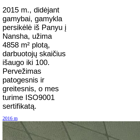
2015 m., didėjant
gamybai, gamykla
persikėlė iš Panyu į
Nansha, užima
4858 m² plotą,
darbuotojų skaičius
išaugo iki 100.
Pervežimas
patogesnis ir
greitesnis, o mes
turime ISO9001
sertifikatą.
2016 m