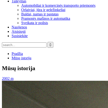
Taikymas
Automobiliai ir komercinės transporto priemonės
Orlaiviai, jūra ir geležinkeliai
Baldai, namas ir pastatas
Pramonės mašinos ir automatika
Sveikata ir poilsis
Naujienos
Atsisiųsti
Susisiekite
Pradžia
Mūsų istorija
Mūsų istorija
2002 m