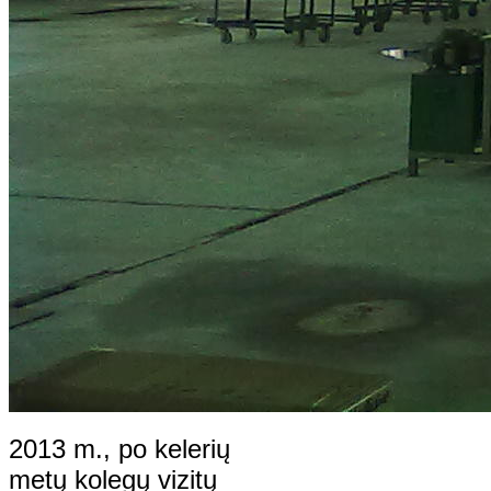
2013 m., po kelerių
metų kolegų vizitų