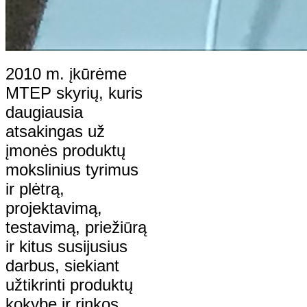
2010 m. įkūrėme
MTEP skyrių, kuris
daugiausia
atsakingas už
įmonės produktų
mokslinius tyrimus
ir plėtrą,
projektavimą,
testavimą, priežiūrą
ir kitus susijusius
darbus, siekiant
užtikrinti produktų
kokybę ir rinkos