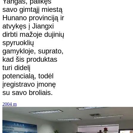
Yangas, palikęs
savo gimtąjį miestą
Hunano provinciją ir
atvykęs į Jiangxi
dirbti mažoje dujinių
spyruoklių
gamykloje, suprato,
kad šis produktas
turi didelį
potencialą, todėl
įregistravo įmonę
su savo broliais.
2004 m