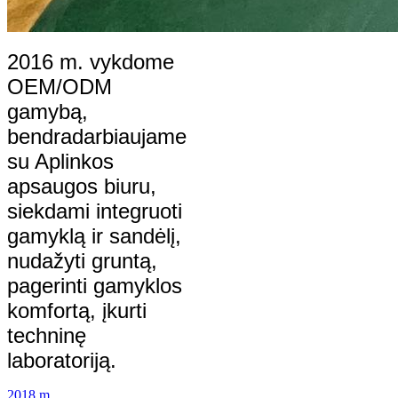
2016 m. vykdome
OEM/ODM
gamybą,
bendradarbiaujame
su Aplinkos
apsaugos biuru,
siekdami integruoti
gamyklą ir sandėlį,
nudažyti gruntą,
pagerinti gamyklos
komfortą, įkurti
techninę
laboratoriją.
2018 m