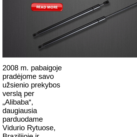
2008 m. pabaigoje
pradėjome savo
užsienio prekybos
verslą per
„Alibaba“,
daugiausia
parduodame
Vidurio Rytuose,
Brazilijoje ir