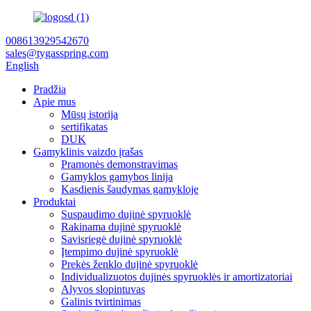
008613929542670
sales@tygasspring.com
English
Pradžia
Apie mus
Mūsų istorija
sertifikatas
DUK
Gamyklinis vaizdo įrašas
Pramonės demonstravimas
Gamyklos gamybos linija
Kasdienis šaudymas gamykloje
Produktai
Suspaudimo dujinė spyruoklė
Rakinama dujinė spyruoklė
Savisriegė dujinė spyruoklė
Įtempimo dujinė spyruoklė
Prekės ženklo dujinė spyruoklė
Individualizuotos dujinės spyruoklės ir amortizatoriai
Alyvos slopintuvas
Galinis tvirtinimas