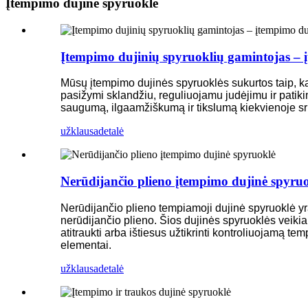
Įtempimo dujinė spyruoklė
Įtempimo dujinių spyruoklių gamintojas – į
Mūsų įtempimo dujinės spyruoklės sukurtos taip, ka
pasižymi sklandžiu, reguliuojamu judėjimu ir patik
saugumą, ilgaamžiškumą ir tikslumą kiekvienoje sr
užklausa
detalė
Nerūdijančio plieno įtempimo dujinė spyru
Nerūdijančio plieno tempiamoji dujinė spyruoklė y
nerūdijančio plieno. Šios dujinės spyruoklės veikia
atitraukti arba ištiesus užtikrinti kontroliuojamą te
elementai.
užklausa
detalė