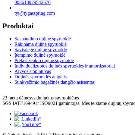
008613929542670
tyi@tygasspring.com
Produktai
Suspaudimo dujinė spyruoklė
Rakinama dujinė spyruoklė
Savisriegė dujinė spyruoklė
Įtempimo dujinė spyruoklė
Prekės ženklo dujinė spyruoklė
Individualizuotos dujinės spyruoklės ir amortizatoriai
Alyvos slopintuvas
Dujinės spyruoklės antgalis
Sunkvežimio bagažinės dangčio asistentas
23 metų dėmesys dujinėms spyruoklėms
SGS IATF16949 ir ​​ISO9001 gamintojas. Mes teikiame dujinių spyr
© Autorių teisės - 2010–2026: Visos teisės saugomos.