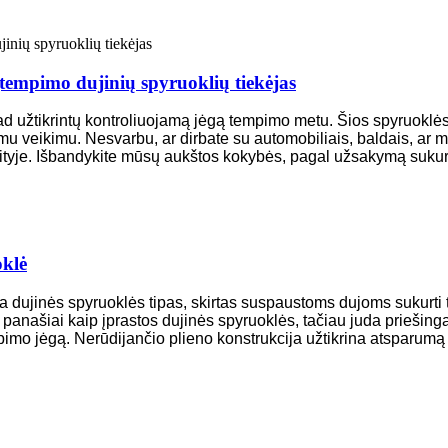
tempimo dujinių spyruoklių tiekėjas
d užtikrintų kontroliuojamą jėgą tempimo metu. Šios spyruoklės 
imu veikimu. Nesvarbu, ar dirbate su automobiliais, baldais, ar
ityje. Išbandykite mūsų aukštos kokybės, pagal užsakymą sukurt
oklė
ra dujinės spyruoklės tipas, skirtas suspaustoms dujoms sukurti
 panašiai kaip įprastos dujinės spyruoklės, tačiau juda priešing
mpimo jėgą. Nerūdijančio plieno konstrukcija užtikrina atsparumą k