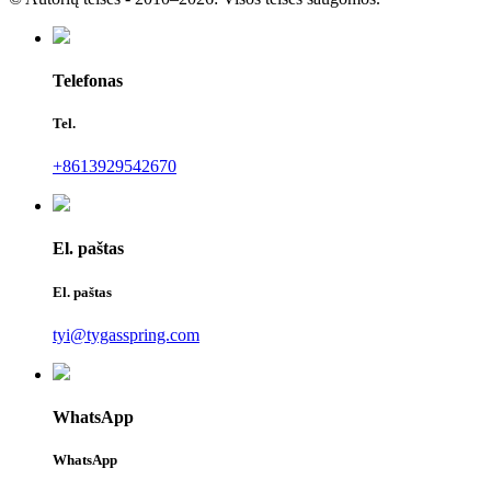
Telefonas
Tel.
+8613929542670
El. paštas
El. paštas
tyi@tygasspring.com
WhatsApp
WhatsApp