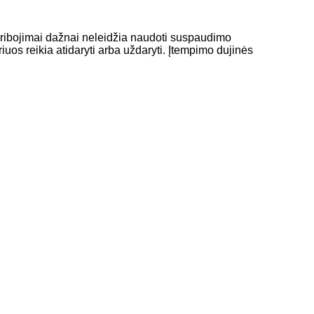
pribojimai dažnai neleidžia naudoti suspaudimo
kuriuos reikia atidaryti arba uždaryti. Įtempimo dujinės