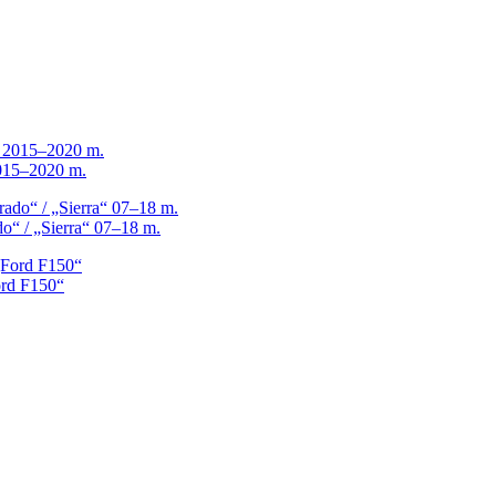
2015–2020 m.
do“ / „Sierra“ 07–18 m.
ord F150“