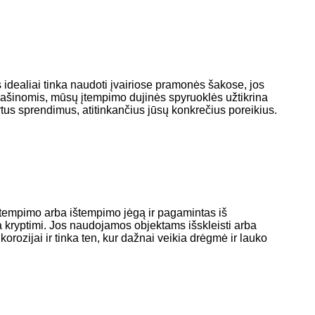
idealiai tinka naudoti įvairiose pramonės šakose, jos
 mašinomis, mūsų įtempimo dujinės spyruoklės užtikrina
us sprendimus, atitinkančius jūsų konkrečius poreikius.
 tempimo arba ištempimo jėgą ir pagamintas iš
a kryptimi. Jos naudojamos objektams išskleisti arba
orozijai ir tinka ten, kur dažnai veikia drėgmė ir lauko