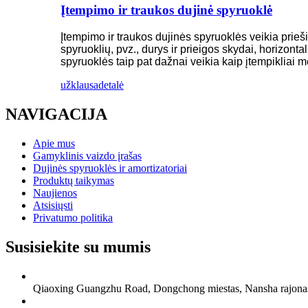
Įtempimo ir traukos dujinė spyruoklė
Įtempimo ir traukos dujinės spyruoklės veikia pri
spyruoklių, pvz., durys ir prieigos skydai, horizontali
spyruoklės taip pat dažnai veikia kaip įtempikliai
užklausa
detalė
NAVIGACIJA
Apie mus
Gamyklinis vaizdo įrašas
Dujinės spyruoklės ir amortizatoriai
Produktų taikymas
Naujienos
Atsisiųsti
Privatumo politika
Susisiekite su mumis
Qiaoxing Guangzhu Road, Dongchong miestas, Nansha rajona