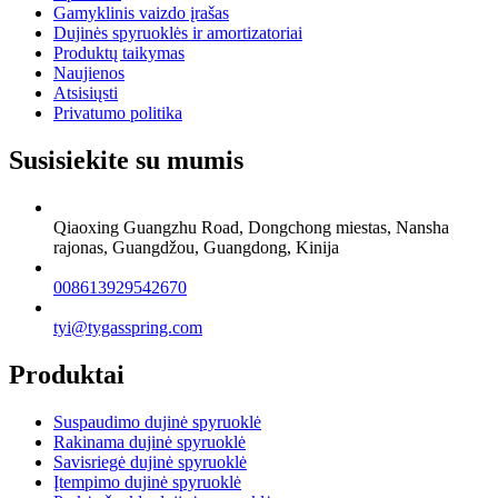
Gamyklinis vaizdo įrašas
Dujinės spyruoklės ir amortizatoriai
Produktų taikymas
Naujienos
Atsisiųsti
Privatumo politika
Susisiekite su mumis
Qiaoxing Guangzhu Road, Dongchong miestas, Nansha
rajonas, Guangdžou, Guangdong, Kinija
008613929542670
tyi@tygasspring.com
Produktai
Suspaudimo dujinė spyruoklė
Rakinama dujinė spyruoklė
Savisriegė dujinė spyruoklė
Įtempimo dujinė spyruoklė