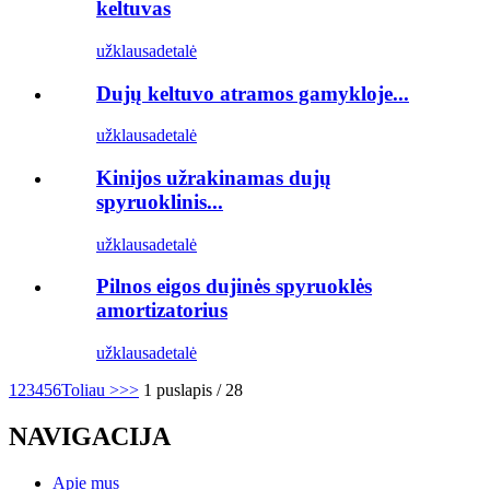
keltuvas
užklausa
detalė
Dujų keltuvo atramos gamykloje...
užklausa
detalė
Kinijos užrakinamas dujų
spyruoklinis...
užklausa
detalė
Pilnos eigos dujinės spyruoklės
amortizatorius
užklausa
detalė
1
2
3
4
5
6
Toliau >
>>
1 puslapis / 28
NAVIGACIJA
Apie mus