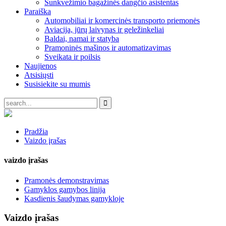
Sunkvežimio bagažinės dangčio asistentas
Paraiška
Automobiliai ir komercinės transporto priemonės
Aviacija, jūrų laivynas ir geležinkeliai
Baldai, namai ir statyba
Pramoninės mašinos ir automatizavimas
Sveikata ir poilsis
Naujienos
Atsisiųsti
Susisiekite su mumis
Pradžia
Vaizdo įrašas
vaizdo įrašas
Pramonės demonstravimas
Gamyklos gamybos linija
Kasdienis šaudymas gamykloje
Vaizdo įrašas