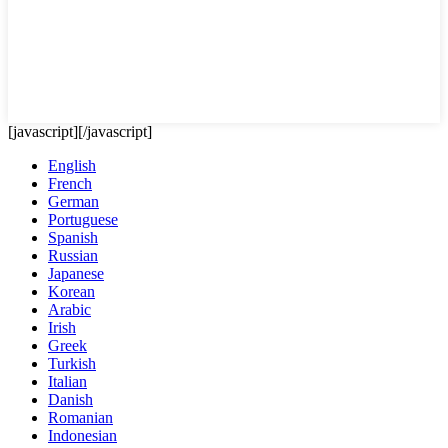
[javascript]
[/javascript]
English
French
German
Portuguese
Spanish
Russian
Japanese
Korean
Arabic
Irish
Greek
Turkish
Italian
Danish
Romanian
Indonesian