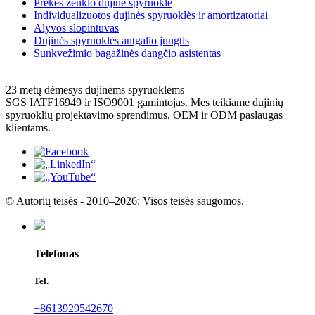
Prekės ženklo dujinė spyruoklė
Individualizuotos dujinės spyruoklės ir amortizatoriai
Alyvos slopintuvas
Dujinės spyruoklės antgalio jungtis
Sunkvežimio bagažinės dangčio asistentas
23 metų dėmesys dujinėms spyruoklėms
SGS IATF16949 ir ​​ISO9001 gamintojas. Mes teikiame dujinių
spyruoklių projektavimo sprendimus, OEM ir ODM paslaugas
klientams.
© Autorių teisės - 2010–2026: Visos teisės saugomos.
Telefonas
Tel.
+8613929542670