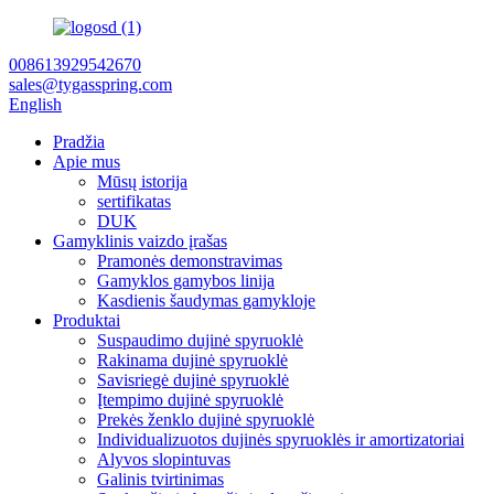
008613929542670
sales@tygasspring.com
English
Pradžia
Apie mus
Mūsų istorija
sertifikatas
DUK
Gamyklinis vaizdo įrašas
Pramonės demonstravimas
Gamyklos gamybos linija
Kasdienis šaudymas gamykloje
Produktai
Suspaudimo dujinė spyruoklė
Rakinama dujinė spyruoklė
Savisriegė dujinė spyruoklė
Įtempimo dujinė spyruoklė
Prekės ženklo dujinė spyruoklė
Individualizuotos dujinės spyruoklės ir amortizatoriai
Alyvos slopintuvas
Galinis tvirtinimas