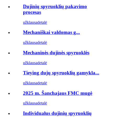
Dujinių spyruoklių pakavimo
procesas
užklausa
detalė
Mechaniškai valdomas g...
užklausa
detalė
Mechaninės dujinės spyruoklės
užklausa
detalė
Tieying dujų spyruoklių gamykla...
užklausa
detalė
2025 m. Šanchajaus FMC mugė
užklausa
detalė
Individualus dujinių spyruoklių