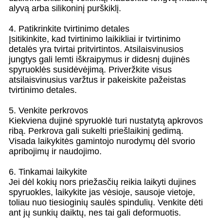
alyvą arba silikoninį purškiklį.
4. Patikrinkite tvirtinimo detales
Įsitikinkite, kad tvirtinimo laikikliai ir tvirtinimo
detalės yra tvirtai pritvirtintos. Atsilaisvinusios
jungtys gali lemti iškraipymus ir didesnį dujinės
spyruoklės susidėvėjimą. Priveržkite visus
atsilaisvinusius varžtus ir pakeiskite pažeistas
tvirtinimo detales.
5. Venkite perkrovos
Kiekviena dujinė spyruoklė turi nustatytą apkrovos
ribą. Perkrova gali sukelti priešlaikinį gedimą.
Visada laikykitės gamintojo nurodymų dėl svorio
apribojimų ir naudojimo.
6. Tinkamai laikykite
Jei dėl kokių nors priežasčių reikia laikyti dujines
spyruokles, laikykite jas vėsioje, sausoje vietoje,
toliau nuo tiesioginių saulės spindulių. Venkite dėti
ant jų sunkių daiktų, nes tai gali deformuotis.