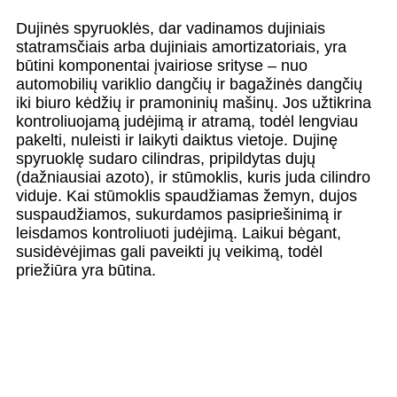
Dujinės spyruoklės, dar vadinamos dujiniais
statramsčiais arba dujiniais amortizatoriais, yra
būtini komponentai įvairiose srityse – nuo ​​
automobilių variklio dangčių ir bagažinės dangčių
iki biuro kėdžių ir pramoninių mašinų. Jos užtikrina
kontroliuojamą judėjimą ir atramą, todėl lengviau
pakelti, nuleisti ir laikyti daiktus vietoje. Dujinę
spyruoklę sudaro cilindras, pripildytas dujų
(dažniausiai azoto), ir stūmoklis, kuris juda cilindro
viduje. Kai stūmoklis spaudžiamas žemyn, dujos
suspaudžiamos, sukurdamos pasipriešinimą ir
leisdamos kontroliuoti judėjimą. Laikui bėgant,
susidėvėjimas gali paveikti jų veikimą, todėl
priežiūra yra būtina.