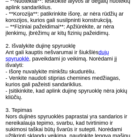
– **Nuotėkiai**: Ieškokite alyvos ar degalų nuotėkių
aplink sandariklius.
- **Korozija**: patikrinkite išorę, ar nėra rūdžių ar
korozijos, kurios gali susilpninti konstrukciją.
– **Fiziniai pažeidimai**: Apžiūrėkite, ar nėra
įlenkimų, įbrėžimų ar kitų fizinių pažeidimų.
2. Išvalykite dujinę spyruoklę
Ant gali kauptis nešvarumai ir šiukšlės
dujų
spyruoklė
, paveikdami jo veikimą. Norėdami jį
išvalyti:
- Išorę nuvalykite minkštu skudurėliu.
- Venkite naudoti stiprias chemines medžiagas,
kurios gali pažeisti sandariklius.
- Įsitikinkite, kad aplink dujinę spyruoklę nėra jokių
kliūčių.
3. Tepimas
Nors dujinės spyruoklės paprastai yra sandarios ir
nereikalauja tepimo, svarbu, kad tvirtinimo ir
sukimosi taškai būtų švarūs ir sutepti. Norėdami
užtikrinti sklandų veikimą, naudokite lengvą mašinų