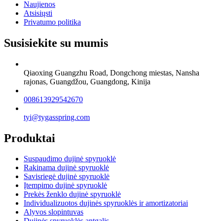
Naujienos
Atsisiųsti
Privatumo politika
Susisiekite su mumis
Qiaoxing Guangzhu Road, Dongchong miestas, Nansha
rajonas, Guangdžou, Guangdong, Kinija
008613929542670
tyi@tygasspring.com
Produktai
Suspaudimo dujinė spyruoklė
Rakinama dujinė spyruoklė
Savisriegė dujinė spyruoklė
Įtempimo dujinė spyruoklė
Prekės ženklo dujinė spyruoklė
Individualizuotos dujinės spyruoklės ir amortizatoriai
Alyvos slopintuvas
Dujinės spyruoklės antgalis