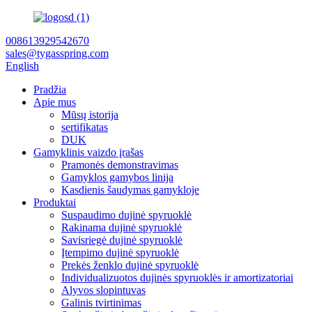
008613929542670
sales@tygasspring.com
English
Pradžia
Apie mus
Mūsų istorija
sertifikatas
DUK
Gamyklinis vaizdo įrašas
Pramonės demonstravimas
Gamyklos gamybos linija
Kasdienis šaudymas gamykloje
Produktai
Suspaudimo dujinė spyruoklė
Rakinama dujinė spyruoklė
Savisriegė dujinė spyruoklė
Įtempimo dujinė spyruoklė
Prekės ženklo dujinė spyruoklė
Individualizuotos dujinės spyruoklės ir amortizatoriai
Alyvos slopintuvas
Galinis tvirtinimas