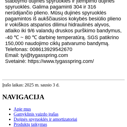
stabdymo dujinės spyruoklės ir įtempimo dujinės
spyruoklės. Galima pagaminti 304 ir 316
nerūdijančio plieno. Mūsų dujinės spyruoklės
pagamintos iš aukščiausios kokybės besiūlio plieno
ir vokiškos atsparios dilimui hidraulinės alyvos,
atlaiko iki 9/6 valandų druskos purškimo bandymus,
-40 ℃ ~ 80 ℃ darbinę temperatūrą. SGS patikrino
150,000 naudojimo ciklų patvarumo bandymą.
Telefonas: 008613929542670
Email: tyi@tygasspring.com
Svetainė: https://www.tygasspring.com/
Įrašo laikas: 2025 m. sausio 3 d.
NAVIGACIJA
Apie mus
Gamyklinis vaizdo įrašas
Dujinės spyruoklės ir amortizatoriai
Produktų taikymas