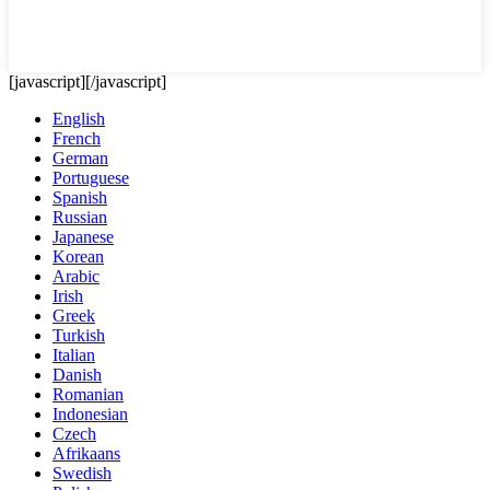
[javascript]
[/javascript]
English
French
German
Portuguese
Spanish
Russian
Japanese
Korean
Arabic
Irish
Greek
Turkish
Italian
Danish
Romanian
Indonesian
Czech
Afrikaans
Swedish