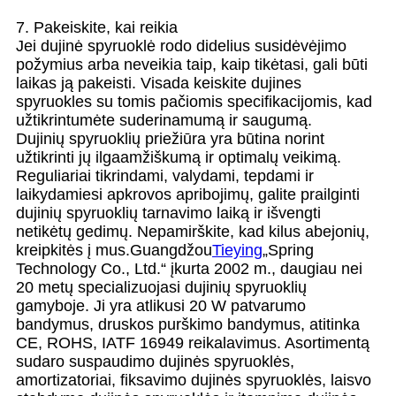
7. Pakeiskite, kai reikia
Jei dujinė spyruoklė rodo didelius susidėvėjimo
požymius arba neveikia taip, kaip tikėtasi, gali būti
laikas ją pakeisti. Visada keiskite dujines
spyruokles su tomis pačiomis specifikacijomis, kad
užtikrintumėte suderinamumą ir saugumą.
Dujinių spyruoklių priežiūra yra būtina norint
užtikrinti jų ilgaamžiškumą ir optimalų veikimą.
Reguliariai tikrindami, valydami, tepdami ir
laikydamiesi apkrovos apribojimų, galite prailginti
dujinių spyruoklių tarnavimo laiką ir išvengti
netikėtų gedimų. Nepamirškite, kad kilus abejonių,
kreipkitės į mus.
Guangdžou
Tieying
„Spring
Technology Co., Ltd.“ įkurta 2002 m., daugiau nei
20 metų specializuojasi dujinių spyruoklių
gamyboje. Ji yra atlikusi 20 W patvarumo
bandymus, druskos purškimo bandymus, atitinka
CE, ROHS, IATF 16949 reikalavimus. Asortimentą
sudaro suspaudimo dujinės spyruoklės,
amortizatoriai, fiksavimo dujinės spyruoklės, laisvo