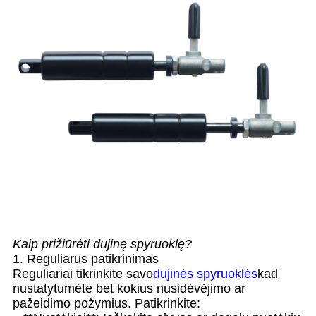
Kaip prižiūrėti dujinę spyruoklę?
1. Reguliarus patikrinimas
Reguliariai tikrinkite savo
dujinės spyruoklės
kad
nustatytumėte bet kokius nusidėvėjimo ar
pažeidimo požymius. Patikrinkite: