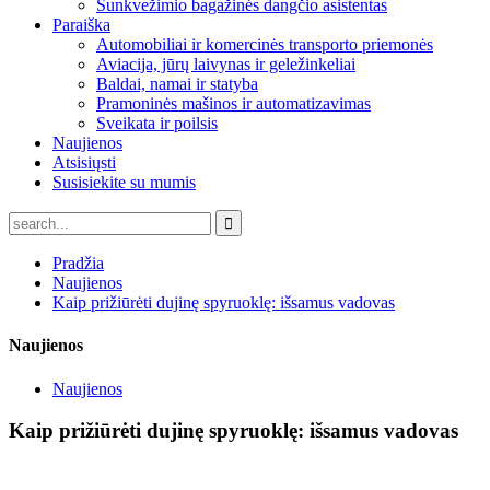
Sunkvežimio bagažinės dangčio asistentas
Paraiška
Automobiliai ir komercinės transporto priemonės
Aviacija, jūrų laivynas ir geležinkeliai
Baldai, namai ir statyba
Pramoninės mašinos ir automatizavimas
Sveikata ir poilsis
Naujienos
Atsisiųsti
Susisiekite su mumis
Pradžia
Naujienos
Kaip prižiūrėti dujinę spyruoklę: išsamus vadovas
Naujienos
Naujienos
Kaip prižiūrėti dujinę spyruoklę: išsamus vadovas